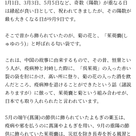
1月1日、3月3日、5月5日など、奇数（陽数）が重なる日
は縁起が良い日として、祝われてきましたが、その陽数が
最も大きくなる日が9月9日です。
そこで昔から飾られていたのが、菊の花と、「茱萸嚢(し
ゅゆのう)」と呼ばれる匂い袋です。
これは、中国の故事に由来するもので、その昔、恒景とい
う人が、疫病神と対峙した際に、「呉茱萸」の入った赤い
裂の袋を肘にかけ、高い所に登り、菊の花の入った酒を飲
んだところ、疫病神を退けることができたという話（諸説
ありますが）に倣って、茱萸嚢と菊という組み合わせが、
日本でも取り入れられたと言われています。
5月の端午(菖蒲)の節供に飾られていたよもぎの薬玉は、
疫病や邪を払うのに菖蒲やよもぎを用い、9月の重陽の節
供に飾られていた茱萸嚢は、災厄を除き長寿を祈る風習と