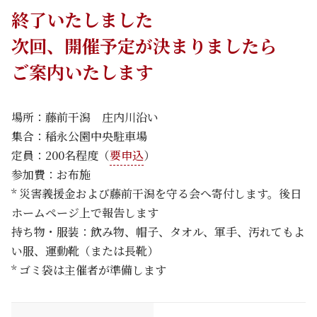
終了いたしました
次回、開催予定が決まりましたら
ご案内いたします
場所：藤前干潟 庄内川沿い
集合：稲永公園中央駐車場
定員：200名程度（
要申込
）
参加費：お布施
* 災害義援金および藤前干潟を守る会へ寄付します。後日
ホームページ上で報告します
持ち物・服装：飲み物、帽子、タオル、軍手、汚れてもよ
い服、運動靴（または長靴）
* ゴミ袋は主催者が準備します