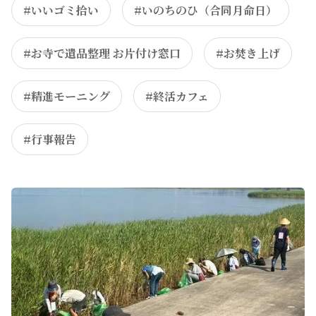
#いいゴミ拾い
#いのちのひ（合同月命日）
#お寺で遺品整理 お片付け窓口
#お焚き上げ
#精進モーニング
#終活カフェ
#行事報告