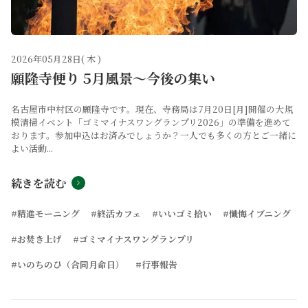
2026年05月28日( 木 )
願隆寺便り 5月風景～今後の集い
名古屋市中村区の願隆寺です。現在、寺務局は7月20日[月]開催の大規
模清掃イベント「ゴミマイナスワングランプリ2026」の準備を進めて
おります。参加申込はお済みでしょうか？一人でも多くの方とご一緒に
よい活動...
続きを読む
#精進モーニング
#終活カフェ
#いいゴミ拾い
#懺悔イブニング
#お焚き上げ
#ゴミマイナスワングランプリ
#いのちのひ（合同月命日）
#行事報告