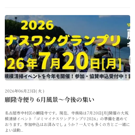
2026年06月23日( 火 )
願隆寺便り 6月風景～今後の集い
名古屋市中村区の願隆寺です。現在、寺務局は7月20日[月]開催の大規
模清掃イベント「ゴミマイナスワングランプリ2026」の準備を進めて
おります。参加申込はお済みでしょうか？一人でも多くの方とご一緒に
よい活動...