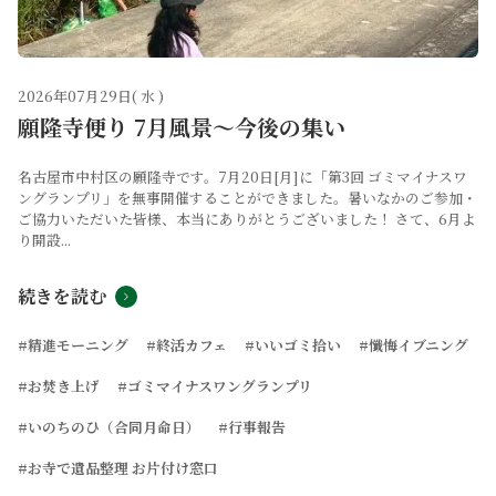
2026年07月29日( 水 )
願隆寺便り 7月風景～今後の集い
名古屋市中村区の願隆寺です。7月20日[月]に「第3回 ゴミマイナスワ
ングランプリ」を無事開催することができました。暑いなかのご参加・
ご協力いただいた皆様、本当にありがとうございました！ さて、6月よ
り開設...
続きを読む
#精進モーニング
#終活カフェ
#いいゴミ拾い
#懺悔イブニング
#お焚き上げ
#ゴミマイナスワングランプリ
#いのちのひ（合同月命日）
#行事報告
#お寺で遺品整理 お片付け窓口