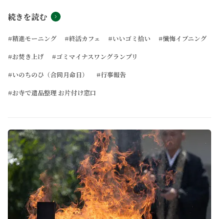
続きを読む
#精進モーニング
#終活カフェ
#いいゴミ拾い
#懺悔イブニング
#お焚き上げ
#ゴミマイナスワングランプリ
#いのちのひ（合同月命日）
#行事報告
#お寺で遺品整理 お片付け窓口